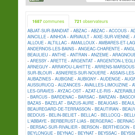
1687
communes
721
observateurs
ABJAT-SUR-BANDIAT
-
ABZAC
-
ABZAC
-
ACCOUS
-
A
AINCILLE
-
AINHOA
-
AIRVAULT
-
AIXE-SUR-VIENNE
-
ALLOUE
-
ALTILLAC
-
AMAILLOUX
-
AMBARES-ET-LA
ANDERNOS-LES-BAINS
-
ANGEAC-CHARENTE
-
ANG
BEAULIEU
-
ANTHE
-
ANTRAN
-
ANZEME
-
ARAGNOU
-
ARESSY
-
ARETTE
-
ARGENTAT
-
ARGENTON-L'EGL
ARNEGUY
-
ARRAYOU-LAHITTE
-
ARRENS-MARSOUS
SUR-BLOUR
-
ASNIERES-SUR-NOUERE
-
ASSAIS-LE
AUBAZINES
-
AUBIGNE
-
AUBIGNY
-
AUDENGE
-
AUG
AUSSURUCQ
-
AUZANCES
-
AVAILLES-LIMOUZINE
-
A
LES-GRAVES
-
AYZAC-OST
-
AZAT-LE-RIS
-
AZERABL
-
BARCUS
-
BARDENAC
-
BARSAC
-
BARZAN
-
BASCO
BAZAS
-
BAZELAT
-
BAZUS-AURE
-
BEAUGAS
-
BEAUL
BEAUREGARD-DE-TERRASSON
-
BEAUTIRAN
-
BEAU
BEDOUS
-
BELIN-BELIET
-
BELLAC
-
BELLOCQ
-
BELL
L'ABBAYE
-
BERBERUST-LIAS
-
BERGERAC
-
BERNAC
-
BERSAC-SUR-RIVALIER
-
BERSON
-
BERTHEGON
-
BEYLONGUE
-
BEYNAC
-
BEYNAT
-
BEYSSAC
-
BEYSS