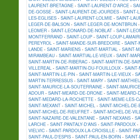
LAURENT-BRETAGNE
-
SAINT-LAURENT-D'ARCE
-
SA
DE-GOSSE
-
SAINT-LAURENT-DE-JOURDES
-
SAINT-
LES-EGLISES
-
SAINT-LAURENT-LOLMIE
-
SAINT-LA
LEGER-DE-BALSON
-
SAINT-LEGER-DE-MONTBRUN
LEOMER
-
SAINT-LEONARD-DE-NOBLAT
-
SAINT-LEO
MONTFERRAND
-
SAINT-LOUP
-
SAINT-LOUP-LAMAIR
PEREYROL
-
SAINT-MANDE-SUR-BREDOIRE
-
SAINT
LANDE
-
SAINT-MARIENS
-
SAINT-MARTIAL
-
SAINT-M
MIRAMBEAU
-
SAINT-MARTIAL-LE-VIEUX
-
SAINT-MAR
SAINT-MARTIN-DE-RIBERAC
-
SAINT-MARTIN-DE-SAI
VILLEREAL
-
SAINT-MARTIN-DU-FOUILLOUX
-
SAINT
SAINT-MARTIN-LE-PIN
-
SAINT-MARTIN-LE-VIEUX
-
S
MARTIN-TERRESSUS
-
SAINT-MARY
-
SAINT-MATHIE
SAINT-MAURICE-LA-SOUTERRAINE
-
SAINT-MAURIC
ADOUR
-
SAINT-MEARD-DE-DRONE
-
SAINT-MEARD-
SAINT-MEDARD-LA-ROCHETTE
-
SAINT-MEME-LES-C
SAINT-MEXANT
-
SAINT-MICHEL
-
SAINT-MICHEL-DE
SAINT-MICHEL-DE-RIEUFRET
-
SAINT-MICHEL-DE-VIL
SAINT-NAZAIRE-DE-VALENTANE
-
SAINT-NEXANS
-
SA
LARCHE
-
SAINT-PANTALY-D'ANS
-
SAINT-PARDOUX
-
VIELVIC
-
SAINT-PARDOUX-LA-CROISILLE
-
SAINT-PA
SAINT-PAUL-D'ESPIS
-
SAINT-PAUL-EN-BORN
-
SAINT