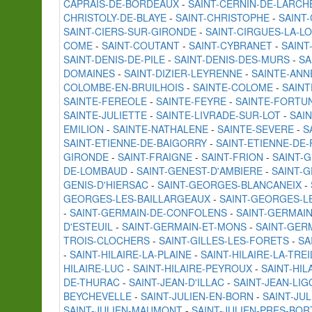
CAPRAIS-DE-BORDEAUX
-
SAINT-CERNIN-DE-LARCH
CHRISTOLY-DE-BLAYE
-
SAINT-CHRISTOPHE
-
SAINT
SAINT-CIERS-SUR-GIRONDE
-
SAINT-CIRGUES-LA-L
COME
-
SAINT-COUTANT
-
SAINT-CYBRANET
-
SAINT
SAINT-DENIS-DE-PILE
-
SAINT-DENIS-DES-MURS
-
SA
DOMAINES
-
SAINT-DIZIER-LEYRENNE
-
SAINTE-ANN
COLOMBE-EN-BRUILHOIS
-
SAINTE-COLOME
-
SAINT
SAINTE-FEREOLE
-
SAINTE-FEYRE
-
SAINTE-FORTU
SAINTE-JULIETTE
-
SAINTE-LIVRADE-SUR-LOT
-
SAIN
EMILION
-
SAINTE-NATHALENE
-
SAINTE-SEVERE
-
S
SAINT-ETIENNE-DE-BAIGORRY
-
SAINT-ETIENNE-DE
GIRONDE
-
SAINT-FRAIGNE
-
SAINT-FRION
-
SAINT-
DE-LOMBAUD
-
SAINT-GENEST-D'AMBIERE
-
SAINT-
GENIS-D'HIERSAC
-
SAINT-GEORGES-BLANCANEIX
-
GEORGES-LES-BAILLARGEAUX
-
SAINT-GEORGES-L
-
SAINT-GERMAIN-DE-CONFOLENS
-
SAINT-GERMAIN
D'ESTEUIL
-
SAINT-GERMAIN-ET-MONS
-
SAINT-GER
TROIS-CLOCHERS
-
SAINT-GILLES-LES-FORETS
-
SA
-
SAINT-HILAIRE-LA-PLAINE
-
SAINT-HILAIRE-LA-TREI
HILAIRE-LUC
-
SAINT-HILAIRE-PEYROUX
-
SAINT-HIL
DE-THURAC
-
SAINT-JEAN-D'ILLAC
-
SAINT-JEAN-LI
BEYCHEVELLE
-
SAINT-JULIEN-EN-BORN
-
SAINT-JU
SAINT-JULIEN-MAUMONT
-
SAINT-JULIEN-PRES-BOR