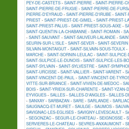
PEY-DE-CASTETS
-
SAINT-PIERRE
-
SAINT-PIERRE-C
SAINT-PIERRE-DE-FRUGIE
-
SAINT-PIERRE-DE-FURS
PIERRE-D'EYRAUD
-
SAINT-PIERRE-D'IRUBE
-
SAINT
PRIEST
-
SAINT-PRIEST-DE-GIMEL
-
SAINT-PRIEST-L
SAINT-PRIEST-PALUS
-
SAINT-PRIEST-SOUS-AIXE
-
S
SAINT-QUENTIN-LA-CHABANNE
-
SAINT-ROMAIN
-
SA
-
SAINT-SAUVANT
-
SAINT-SAUVEUR-LALANDE
-
SAIN
SEURIN-SUR-L'ISLE
-
SAINT-SEVER
-
SAINT-SEVERIN
SILVAIN-MONTAIGUT
-
SAINT-SILVAIN-SOUS-TOULX
-
MARCHE
-
SAINT-SORNIN-LEULAC
-
SAINT-SULPICE
SAINT-SULPICE-LE-DUNOIS
-
SAINT-SULPICE-LES-BO
SAINT-SYLVAIN
-
SAINT-SYLVESTRE
-
SAINT-SYMPHO
SAINT-URCISSE
-
SAINT-VALLIER
-
SAINT-VARENT
-
S
SAINT-VINCENT-DE-PAUL
-
SAINT-VINCENT-DE-TYRO
VITTE-SUR-BRIANCE
-
SAINT-VIVIEN-DE-MEDOC
-
SA
BOIS
-
SAINT-YRIEIX-SUR-CHARENTE
-
SAINT-YZAN-
EYVIGUES
-
SALLES
-
SALLES-D'ANGLES
-
SALLES-D
-
SANXAY
-
SARBAZAN
-
SARE
-
SARLANDE
-
SARLIAC
SAUGNACQ-ET-MURET
-
SAULGE
-
SAUMOS
-
SAUV
SAVIGNAC-LES-EGLISES
-
SAVIGNY-LEVESCAULT
-
S
-
SEGONZAC
-
SEGUR-LE-CHATEAU
-
SEIGNOSSE
-
S
SERVIERES-LE-CHATEAU
-
SEVRES-ANXAUMONT
-
S