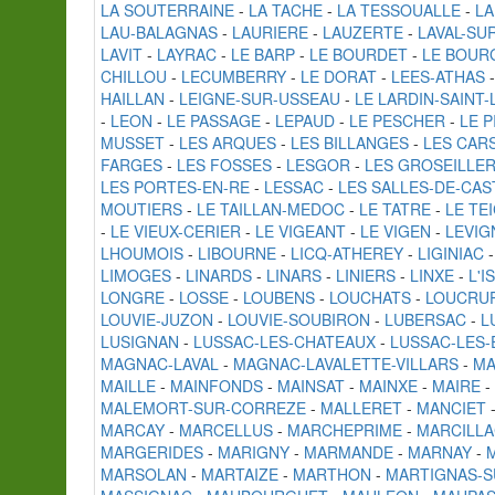
LA SOUTERRAINE
-
LA TACHE
-
LA TESSOUALLE
-
LA
LAU-BALAGNAS
-
LAURIERE
-
LAUZERTE
-
LAVAL-SU
LAVIT
-
LAYRAC
-
LE BARP
-
LE BOURDET
-
LE BOUR
CHILLOU
-
LECUMBERRY
-
LE DORAT
-
LEES-ATHAS
HAILLAN
-
LEIGNE-SUR-USSEAU
-
LE LARDIN-SAINT
-
LEON
-
LE PASSAGE
-
LEPAUD
-
LE PESCHER
-
LE 
MUSSET
-
LES ARQUES
-
LES BILLANGES
-
LES CAR
FARGES
-
LES FOSSES
-
LESGOR
-
LES GROSEILLE
LES PORTES-EN-RE
-
LESSAC
-
LES SALLES-DE-CAS
MOUTIERS
-
LE TAILLAN-MEDOC
-
LE TATRE
-
LE TE
-
LE VIEUX-CERIER
-
LE VIGEANT
-
LE VIGEN
-
LEVIG
LHOUMOIS
-
LIBOURNE
-
LICQ-ATHEREY
-
LIGINIAC
LIMOGES
-
LINARDS
-
LINARS
-
LINIERS
-
LINXE
-
L'I
LONGRE
-
LOSSE
-
LOUBENS
-
LOUCHATS
-
LOUCRU
LOUVIE-JUZON
-
LOUVIE-SOUBIRON
-
LUBERSAC
-
L
LUSIGNAN
-
LUSSAC-LES-CHATEAUX
-
LUSSAC-LES-
MAGNAC-LAVAL
-
MAGNAC-LAVALETTE-VILLARS
-
MA
MAILLE
-
MAINFONDS
-
MAINSAT
-
MAINXE
-
MAIRE
-
MALEMORT-SUR-CORREZE
-
MALLERET
-
MANCIET
MARCAY
-
MARCELLUS
-
MARCHEPRIME
-
MARCILL
MARGERIDES
-
MARIGNY
-
MARMANDE
-
MARNAY
-
MARSOLAN
-
MARTAIZE
-
MARTHON
-
MARTIGNAS-S