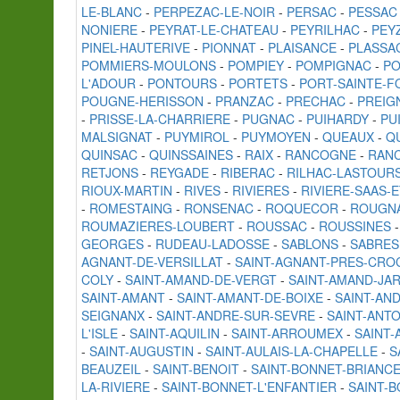
LE-BLANC
-
PERPEZAC-LE-NOIR
-
PERSAC
-
PESSAC
NONIERE
-
PEYRAT-LE-CHATEAU
-
PEYRILHAC
-
PEY
PINEL-HAUTERIVE
-
PIONNAT
-
PLAISANCE
-
PLASSA
POMMIERS-MOULONS
-
POMPIEY
-
POMPIGNAC
-
P
L'ADOUR
-
PONTOURS
-
PORTETS
-
PORT-SAINTE-F
POUGNE-HERISSON
-
PRANZAC
-
PRECHAC
-
PREIG
-
PRISSE-LA-CHARRIERE
-
PUGNAC
-
PUIHARDY
-
PU
MALSIGNAT
-
PUYMIROL
-
PUYMOYEN
-
QUEAUX
-
Q
QUINSAC
-
QUINSSAINES
-
RAIX
-
RANCOGNE
-
RAN
RETJONS
-
REYGADE
-
RIBERAC
-
RILHAC-LASTOUR
RIOUX-MARTIN
-
RIVES
-
RIVIERES
-
RIVIERE-SAAS-
-
ROMESTAING
-
RONSENAC
-
ROQUECOR
-
ROUGN
ROUMAZIERES-LOUBERT
-
ROUSSAC
-
ROUSSINES
GEORGES
-
RUDEAU-LADOSSE
-
SABLONS
-
SABRES
AGNANT-DE-VERSILLAT
-
SAINT-AGNANT-PRES-CRO
COLY
-
SAINT-AMAND-DE-VERGT
-
SAINT-AMAND-JA
SAINT-AMANT
-
SAINT-AMANT-DE-BOIXE
-
SAINT-AN
SEIGNANX
-
SAINT-ANDRE-SUR-SEVRE
-
SAINT-ANT
L'ISLE
-
SAINT-AQUILIN
-
SAINT-ARROUMEX
-
SAINT-
-
SAINT-AUGUSTIN
-
SAINT-AULAIS-LA-CHAPELLE
-
S
BEAUZEIL
-
SAINT-BENOIT
-
SAINT-BONNET-BRIANC
LA-RIVIERE
-
SAINT-BONNET-L'ENFANTIER
-
SAINT-