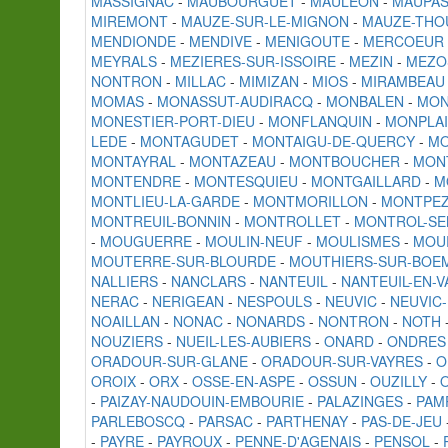
MASSIGNAC
-
MAUBOURGUET
-
MAULEON
-
MAUPA
MIREMONT
-
MAUZE-SUR-LE-MIGNON
-
MAUZE-THO
MENDIONDE
-
MENDIVE
-
MENIGOUTE
-
MERCOEUR
MEYRALS
-
MEZIERES-SUR-ISSOIRE
-
MEZIN
-
MEZO
NONTRON
-
MILLAC
-
MIMIZAN
-
MIOS
-
MIRAMBEAU
MOMAS
-
MONASSUT-AUDIRACQ
-
MONBALEN
-
MON
MONESTIER-PORT-DIEU
-
MONFLANQUIN
-
MONPLA
LEDE
-
MONTAGUDET
-
MONTAIGU-DE-QUERCY
-
MO
MONTAYRAL
-
MONTAZEAU
-
MONTBOUCHER
-
MON
MONTENDRE
-
MONTESQUIEU
-
MONTGAILLARD
-
M
MONTLIEU-LA-GARDE
-
MONTMORILLON
-
MONTPEZ
MONTREUIL-BONNIN
-
MONTROLLET
-
MONTROL-SE
-
MOUGUERRE
-
MOULIN-NEUF
-
MOULISMES
-
MOUR
MOUTERRE-SUR-BLOURDE
-
MOUTHIERS-SUR-BOE
NALLIERS
-
NANCLARS
-
NANTEUIL
-
NANTEUIL-EN-V
NERAC
-
NERIGEAN
-
NESPOULS
-
NEUVIC
-
NEUVIC
NOAILLAN
-
NONAC
-
NONARDS
-
NONTRON
-
NOTH
NOUZIERS
-
NUEIL-LES-AUBIERS
-
ONARD
-
ONDRES
ORADOUR-SUR-GLANE
-
ORADOUR-SUR-VAYRES
-
O
OROIX
-
ORX
-
OSSE-EN-ASPE
-
OSSUN
-
OUZILLY
-
-
PAIZAY-NAUDOUIN-EMBOURIE
-
PALAZINGES
-
PAM
PARLEBOSCQ
-
PARSAC
-
PARTHENAY
-
PAS-DE-JEU
-
PAYRE
-
PAYROUX
-
PENNE-D'AGENAIS
-
PENSOL
-