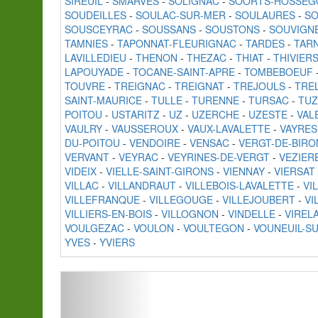
SIREUIL
-
SMARVES
-
SOLIGNAC
-
SOORTS-HOSSEG
SOUDEILLES
-
SOULAC-SUR-MER
-
SOULAURES
-
S
SOUSCEYRAC
-
SOUSSANS
-
SOUSTONS
-
SOUVIGN
TAMNIES
-
TAPONNAT-FLEURIGNAC
-
TARDES
-
TAR
LAVILLEDIEU
-
THENON
-
THEZAC
-
THIAT
-
THIVIER
LAPOUYADE
-
TOCANE-SAINT-APRE
-
TOMBEBOEUF
TOUVRE
-
TREIGNAC
-
TREIGNAT
-
TREJOULS
-
TRE
SAINT-MAURICE
-
TULLE
-
TURENNE
-
TURSAC
-
TUZ
POITOU
-
USTARITZ
-
UZ
-
UZERCHE
-
UZESTE
-
VAL
VAULRY
-
VAUSSEROUX
-
VAUX-LAVALETTE
-
VAYRES
DU-POITOU
-
VENDOIRE
-
VENSAC
-
VERGT-DE-BIRO
VERVANT
-
VEYRAC
-
VEYRINES-DE-VERGT
-
VEZIER
VIDEIX
-
VIELLE-SAINT-GIRONS
-
VIENNAY
-
VIERSAT
VILLAC
-
VILLANDRAUT
-
VILLEBOIS-LAVALETTE
-
VI
VILLEFRANQUE
-
VILLEGOUGE
-
VILLEJOUBERT
-
VI
VILLIERS-EN-BOIS
-
VILLOGNON
-
VINDELLE
-
VIREL
VOULGEZAC
-
VOULON
-
VOULTEGON
-
VOUNEUIL-SU
YVES
-
YVIERS