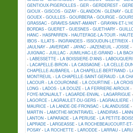
GENTIOUX-PIGEROLLES
-
GER
-
GERDEREST
-
GERE
GIOUX
-
GISCOS
-
GIZAY
-
GLANDON
-
GLENAY
-
GLE
GOUEX
-
GOULLES
-
GOURBERA
-
GOURGE
-
GOUR
GRASSAC
-
GRAVES-SAINT-AMANT
-
GRAYAN-ET-L'H
BORDAS
-
GUERET
-
GUESNES
-
GUETHARY
-
GUILL
HANC
-
HASPARREN
-
HAUTEFAGE-LA-TOUR
-
HAUT
IBOS
-
ILLATS
-
INGRANDES
-
ISSOUDUN-LETRIEIX
-
JAULNAY
-
JAVERDAT
-
JAYAC
-
JAZENEUIL
-
JOSSE
-
JUIGNAC
-
JUILLAC
-
JUMILHAC-LE-GRAND
-
LA BAC
-
LABESSETTE
-
LA BOISSIERE-D'ANS
-
LABOUQUERI
-
LACAPELLE-BIRON
-
LA CASSAGNE
-
LA CELLE-DU
CHAPELLE-AUBAREIL
-
LA CHAPELLE-BERTRAND
-
L
MONTREUIL
-
LA CHAPELLE-SAINT-GERAUD
-
LA CH
LACOUR
-
LA COURONNE
-
LA COURTINE
-
LA CROI
LONG
-
LADOS
-
LA DOUZE
-
LA FERRIERE-AIROUX
-
FOYE-MONJAULT
-
LAGARDE-ENVAL
-
LAGARRIGUE
LAGORCE
-
LAGRAULET-DU-GERS
-
LAGRAULIERE
-
MAURICE
-
LA LANDE-DE-FRONSAC
-
LALANDUSSE
MARTIN
-
LAMOTHE-MONTRAVEL
-
LANDIRAS
-
LANN
LANTON
-
LAPARADE
-
LA PERUSE
-
LA PETITE-BOIS
LAPRADE
-
LARGEASSE
-
LA ROCHEBEAUCOURT-ET
POSAY
-
LA ROCHETTE
-
LARODDE
-
LARRAU
-
LARU