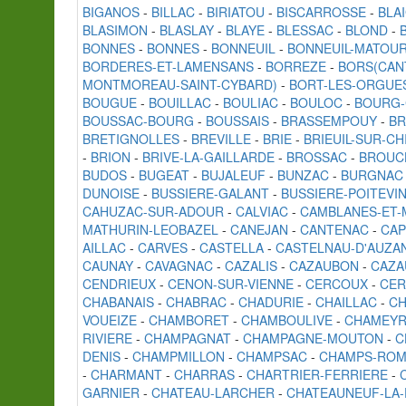
BIGANOS
-
BILLAC
-
BIRIATOU
-
BISCARROSSE
-
BLA
BLASIMON
-
BLASLAY
-
BLAYE
-
BLESSAC
-
BLOND
-
BONNES
-
BONNES
-
BONNEUIL
-
BONNEUIL-MATOU
BORDERES-ET-LAMENSANS
-
BORREZE
-
BORS(CAN
MONTMOREAU-SAINT-CYBARD)
-
BORT-LES-ORGUE
BOUGUE
-
BOUILLAC
-
BOULIAC
-
BOULOC
-
BOURG-
BOUSSAC-BOURG
-
BOUSSAIS
-
BRASSEMPOUY
-
BR
BRETIGNOLLES
-
BREVILLE
-
BRIE
-
BRIEUIL-SUR-CH
-
BRION
-
BRIVE-LA-GAILLARDE
-
BROSSAC
-
BROUC
BUDOS
-
BUGEAT
-
BUJALEUF
-
BUNZAC
-
BURGNAC
DUNOISE
-
BUSSIERE-GALANT
-
BUSSIERE-POITEVI
CAHUZAC-SUR-ADOUR
-
CALVIAC
-
CAMBLANES-ET-
MATHURIN-LEOBAZEL
-
CANEJAN
-
CANTENAC
-
CA
AILLAC
-
CARVES
-
CASTELLA
-
CASTELNAU-D'AUZA
CAUNAY
-
CAVAGNAC
-
CAZALIS
-
CAZAUBON
-
CAZA
CENDRIEUX
-
CENON-SUR-VIENNE
-
CERCOUX
-
CER
CHABANAIS
-
CHABRAC
-
CHADURIE
-
CHAILLAC
-
CH
VOUEIZE
-
CHAMBORET
-
CHAMBOULIVE
-
CHAMEYR
RIVIERE
-
CHAMPAGNAT
-
CHAMPAGNE-MOUTON
-
C
DENIS
-
CHAMPMILLON
-
CHAMPSAC
-
CHAMPS-ROM
-
CHARMANT
-
CHARRAS
-
CHARTRIER-FERRIERE
-
GARNIER
-
CHATEAU-LARCHER
-
CHATEAUNEUF-LA