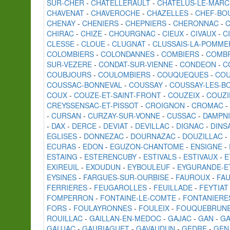
SUR-CHER
-
CHATELLERAULT
-
CHATELUS-LE-MARC
CHAVENAT
-
CHAVEROCHE
-
CHAZELLES
-
CHEF-BO
CHENAY
-
CHENIERS
-
CHEPNIERS
-
CHERONNAC
-
CHIRAC
-
CHIZE
-
CHOURGNAC
-
CIEUX
-
CIVAUX
-
C
CLESSE
-
CLOUE
-
CLUGNAT
-
CLUSSAIS-LA-POMME
COLOMBIERS
-
COLONDANNES
-
COMBIERS
-
COMB
SUR-VEZERE
-
CONDAT-SUR-VIENNE
-
CONDEON
-
C
COUBJOURS
-
COULOMBIERS
-
COUQUEQUES
-
COU
COUSSAC-BONNEVAL
-
COUSSAY
-
COUSSAY-LES-BO
COUX
-
COUZE-ET-SAINT-FRONT
-
COUZEIX
-
COUZI
CREYSSENSAC-ET-PISSOT
-
CROIGNON
-
CROMAC
-
-
CURSAN
-
CURZAY-SUR-VONNE
-
CUSSAC
-
DAMPNI
-
DAX
-
DERCE
-
DEVIAT
-
DEVILLAC
-
DIGNAC
-
DINS
EGLISES
-
DONNEZAC
-
DOURNAZAC
-
DOUZILLAC
-
ECURAS
-
EDON
-
EGUZON-CHANTOME
-
ENSIGNE
-
ESTAING
-
ESTERENCUBY
-
ESTIVALS
-
ESTIVAUX
-
E
EXIREUIL
-
EXOUDUN
-
EYBOULEUF
-
EYGURANDE-E
EYSINES
-
FARGUES-SUR-OURBISE
-
FAUROUX
-
FA
FERRIERES
-
FEUGAROLLES
-
FEUILLADE
-
FEYTIAT
FOMPERRON
-
FONTAINE-LE-COMTE
-
FONTANIERE
FORS
-
FOULAYRONNES
-
FOULEIX
-
FOUQUEBRUN
ROUILLAC
-
GAILLAN-EN-MEDOC
-
GAJAC
-
GAN
-
G
GAUJAC
-
GAURIAGUET
-
GAVAUDUN
-
GEDRE
-
GEN