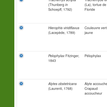
(Thunberg
in
(La), tortue de
Schoepff, 1792)
Floride
Hierophis viridiflavus
Couleuvre vert
(Lacepède, 1789)
jaune
Pelophylax
Fitzinger,
Pélophylax
1843
Alytes obstetricans
Alyte accouche
(Laurenti, 1768)
Crapaud
accoucheur