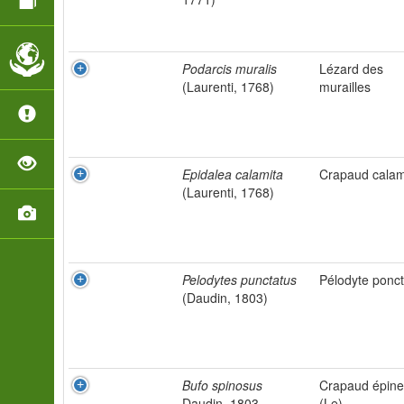
Podarcis muralis
Lézard des
(Laurenti, 1768)
murailles
Epidalea calamita
Crapaud calam
(Laurenti, 1768)
Pelodytes punctatus
Pélodyte ponc
(Daudin, 1803)
Bufo spinosus
Crapaud épin
Daudin, 1803
(Le)