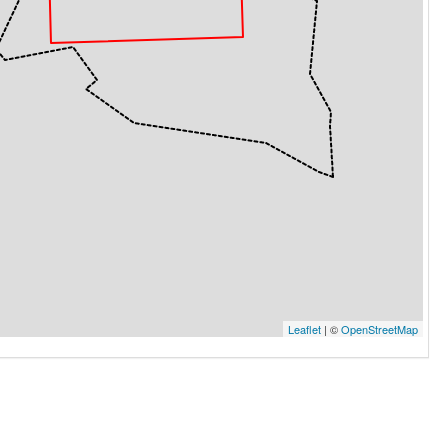
Leaflet
| ©
OpenStreetMap