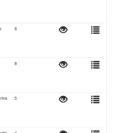
e
8
8
rine
5
rite
4