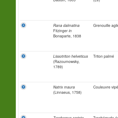
Rana dalmatina
Grenouille agil
Fitzinger
in
Bonaparte, 1838
Lissotriton helveticus
Triton palmé
(Razoumowsky,
1789)
Natrix maura
Couleuvre vipé
(Linnaeus, 1758)
Trachemys scripta
Trachémyde éc