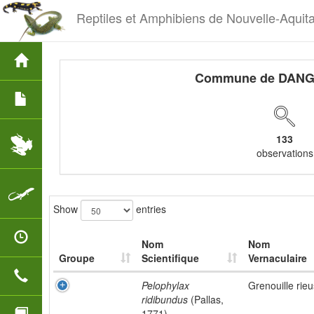
Reptiles et Amphibiens de Nouvelle-Aquit
Commune de DANG
133
observations
Show
entries
Nom
Nom
Groupe
Scientifique
Vernaculaire
Pelophylax
Grenouille rie
ridibundus
(Pallas,
1771)