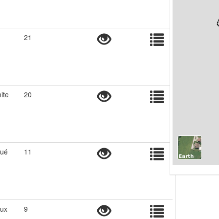
21
ite
20
tué
11
eux
9