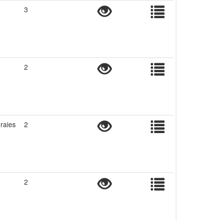
3
2
raies
2
2