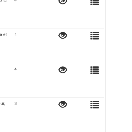
e et
4
4
ur,
3