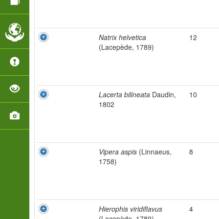
Natrix helvetica
12
(Lacepède, 1789)
Lacerta bilineata
Daudin,
10
1802
Vipera aspis
(Linnaeus,
8
1758)
Hierophis viridiflavus
4
(Lacepède, 1789)