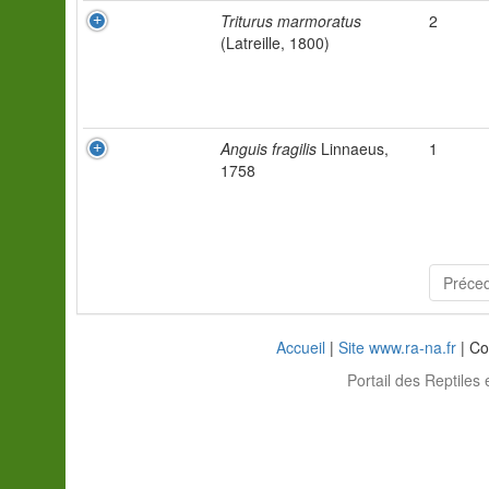
Triturus marmoratus
2
(Latreille, 1800)
Anguis fragilis
Linnaeus,
1
1758
Préce
Accueil
|
Site www.ra-na.fr
| Co
Portail des Reptiles