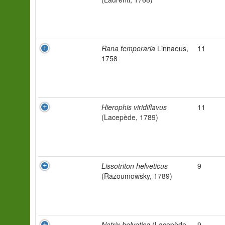
Rana temporaria
Linnaeus,
11
1758
Hierophis viridiflavus
11
(Lacepède, 1789)
Lissotriton helveticus
9
(Razoumowsky, 1789)
Natrix helvetica
(Lacepède,
9