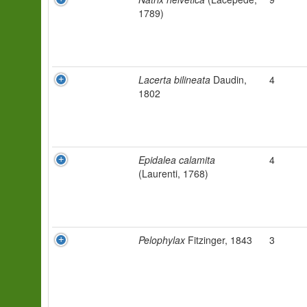
1789)
Lacerta bilineata
Daudin,
4
1802
Epidalea calamita
4
(Laurenti, 1768)
Pelophylax
Fitzinger, 1843
3