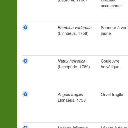
accoucheur
Bombina variegata
Sonneur à ven
(Linnaeus, 1758)
jaune
Natrix helvetica
Couleuvre
(Lacepède, 1789)
helvétique
Anguis fragilis
Orvet fragile
Linnaeus, 1758
Lacerta bilineata
Lézard à deux 