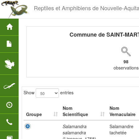
Reptiles et Amphibiens de Nouvelle-Aquit
Commune de SAINT-MAR
98
observations
Show
entries
Nom
Nom
Groupe
Scientifique
Vernaculaire
Salamandra
Salamandre
salamandra
tachetée
(Linnaeus, 1758)