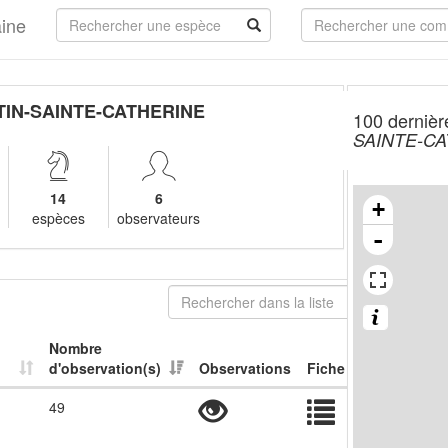
aine
TIN-SAINTE-CATHERINE
100 dernièr
SAINTE-C
14
6
+
espèces
observateurs
-
Nombre
d'observation(s)
Observations
Fiche
49