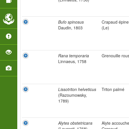
Bufo spinosus
Crapaud épine
Daudin, 1803
(Le)
Rana temporaria
Grenouille rou
Linnaeus, 1758
Lissotriton helveticus
Triton palmé
(Razoumowsky,
1789)
Alytes obstetricans
Alyte accouche
(Laurenti, 1768)
Crapaud