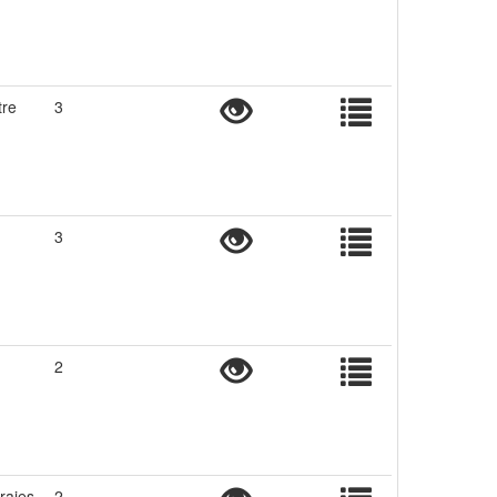
tre
3
3
2
raies
2