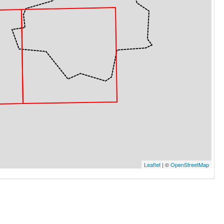
Leaflet
| ©
OpenStreetMap