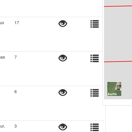
ux
17
sse
7
6
ur,
3