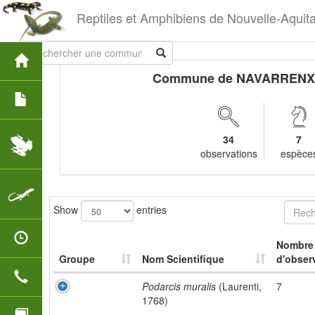
Reptiles et Amphibiens de Nouvelle-Aquit
Commune de NAVARRENX
34
7
observations
espèce
Show
entries
Nombre
Groupe
Nom Scientifique
d'obser
Podarcis muralis
(Laurenti,
7
1768)