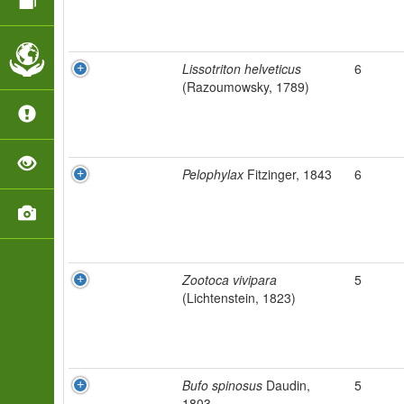
Lissotriton helveticus
6
(Razoumowsky, 1789)
Pelophylax
Fitzinger, 1843
6
Zootoca vivipara
5
(Lichtenstein, 1823)
Bufo spinosus
Daudin,
5
1803