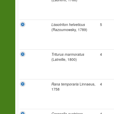
Lissotriton helveticus
5
(Razoumowsky, 1789)
Triturus marmoratus
4
(Latreille, 1800)
Rana temporaria
Linnaeus,
4
1758
Coronella austriaca
4