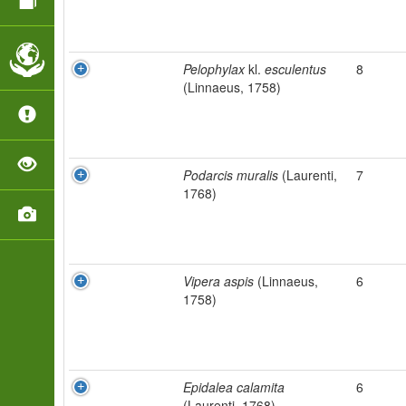
Pelophylax
kl.
esculentus
8
(Linnaeus, 1758)
Podarcis muralis
(Laurenti,
7
1768)
Vipera aspis
(Linnaeus,
6
1758)
Epidalea calamita
6
(Laurenti, 1768)