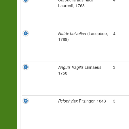
Laurenti, 1768
Natrix helvetica
(Lacepède,
4
1789)
Anguis fragilis
Linnaeus,
3
1758
Pelophylax
Fitzinger, 1843
3