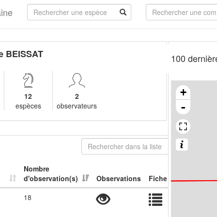
aine
e BEISSAT
100 dernièr
+
12
2
-
espèces
observateurs
Nombre
d'observation(s)
Observations
Fiche
18