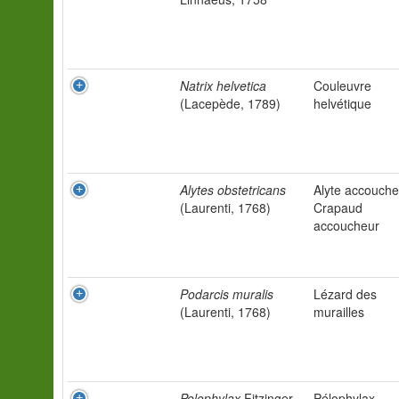
Natrix helvetica
Couleuvre
(Lacepède, 1789)
helvétique
Alytes obstetricans
Alyte accouche
(Laurenti, 1768)
Crapaud
accoucheur
Podarcis muralis
Lézard des
(Laurenti, 1768)
murailles
Pelophylax
Fitzinger,
Pélophylax