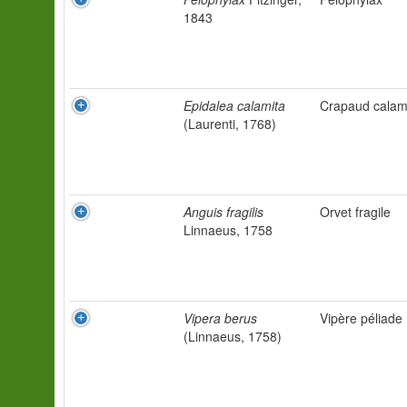
1843
Epidalea calamita
Crapaud calam
(Laurenti, 1768)
Anguis fragilis
Orvet fragile
Linnaeus, 1758
Vipera berus
Vipère péliade
(Linnaeus, 1758)