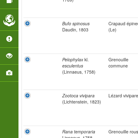
Bufo spinosus
Crapaud épine
Daudin, 1803
(Le)
Pelophylax
kl.
Grenouille
esculentus
commune
(Linnaeus, 1758)
Zootoca vivipara
Lézard vivipar
(Lichtenstein, 1823)
Rana temporaria
Grenouille rou
Linnaeus, 1758