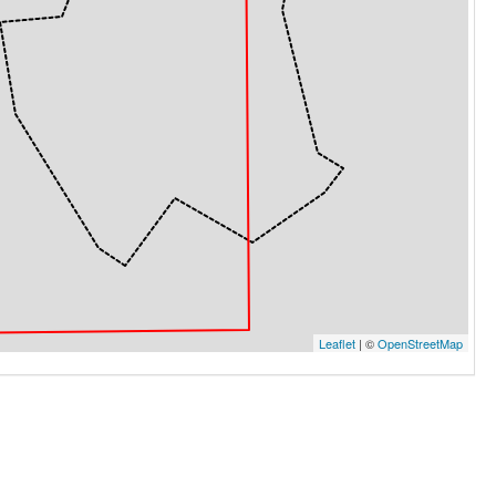
Leaflet
| ©
OpenStreetMap