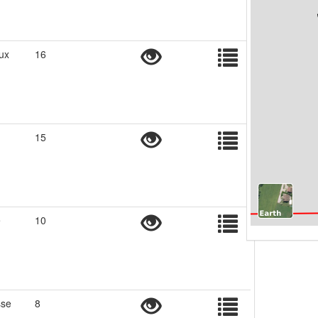
ux
16
15
e
10
sse
8