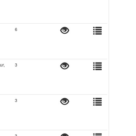
6
ur,
3
3
3