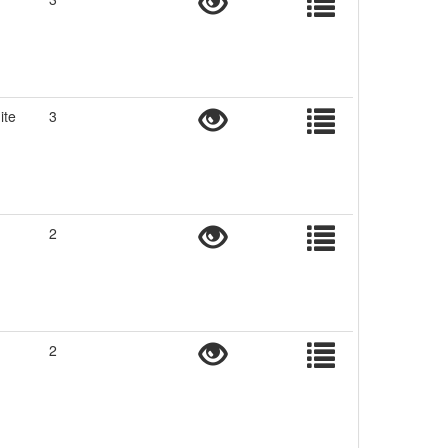
ite
3
2
2